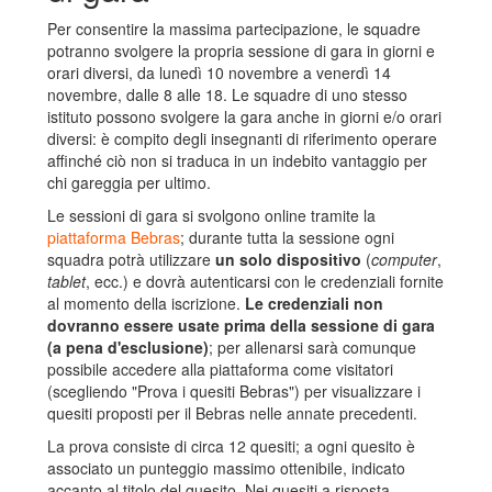
Per consentire la massima partecipazione, le squadre
potranno svolgere la propria sessione di gara in giorni e
orari diversi, da lunedì 10 novembre a venerdì 14
novembre, dalle 8 alle 18. Le squadre di uno stesso
istituto possono svolgere la gara anche in giorni e/o orari
diversi: è compito degli insegnanti di riferimento operare
affinché ciò non si traduca in un indebito vantaggio per
chi gareggia per ultimo.
Le sessioni di gara si svolgono online tramite la
piattaforma Bebras
; durante tutta la sessione ogni
squadra potrà utilizzare
un solo dispositivo
(
computer
,
tablet
, ecc.) e dovrà autenticarsi con le credenziali fornite
al momento della iscrizione.
Le credenziali non
dovranno essere usate prima della sessione di gara
(a pena d'esclusione)
; per allenarsi sarà comunque
possibile accedere alla piattaforma come visitatori
(scegliendo "Prova i quesiti Bebras") per visualizzare i
quesiti proposti per il Bebras nelle annate precedenti.
La prova consiste di circa 12 quesiti; a ogni quesito è
associato un punteggio massimo ottenibile, indicato
accanto al titolo del quesito. Nei quesiti a risposta