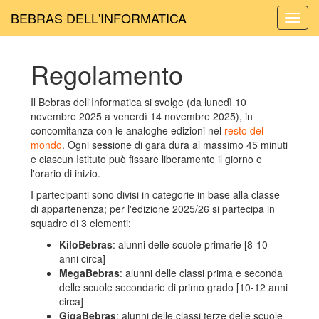
BEBRAS DELL'INFORMATICA
Abilita
navig
Regolamento
Il Bebras dell'Informatica si svolge (da lunedì 10
novembre 2025 a venerdì 14 novembre 2025), in
concomitanza con le analoghe edizioni nel
resto del
mondo
. Ogni sessione di gara dura al massimo 45 minuti
e ciascun Istituto può fissare liberamente il giorno e
l'orario di inizio.
I partecipanti sono divisi in categorie in base alla classe
di appartenenza; per l'edizione 2025/26 si partecipa in
squadre di 3 elementi:
KiloBebras
: alunni delle scuole primarie [8-10
anni circa]
MegaBebras
: alunni delle classi prima e seconda
delle scuole secondarie di primo grado [10-12 anni
circa]
GigaBebras
: alunni delle classi terze delle scuole