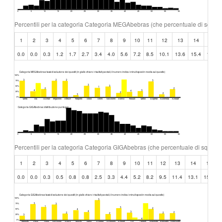
0
5
10
15
20
25
30
35
40
45
50
55
60
Percentili per la categoria Categoria MEGAbebras (che percentuale di squad
1
2
3
4
5
6
7
8
9
10
11
12
13
14
15
0.0
0.0
0.3
1.2
1.7
2.7
3.4
4.0
5.6
7.2
8.5
10.1
13.6
15.4
17.8
Categoria MEGAbebras: tassi di soluzione dei quesiti (in giallo chiaro i risultati parziali, il numero indica i minuti spesi in media sul quesito)
100%
3
2
2
3
75%
3
3
50%
1
2
2
3
4
4
25%
2
2
3
0%
Morra
Gru
Occhiali
Irrigazione
Attrezzi
Trasporto
Stelle
Drone
Noccioline
Elenco
Tessuto
Meteo
Scoprirai
Alchimista
Acrobati
Categoria GIGAbebras: distribuzione punteggi
0
5
10
15
20
25
30
35
40
45
50
55
60
Percentili per la categoria Categoria GIGAbebras (che percentuale di squadr
1
2
3
4
5
6
7
8
9
10
11
12
13
14
15
0.0
0.0
0.3
0.5
0.8
0.8
2.5
3.3
4.4
5.2
8.2
9.5
11.4
13.1
15.0
Categoria GIGAbebras: tassi di soluzione dei quesiti (in giallo chiaro i risultati parziali, il numero indica i minuti spesi in media sul quesito)
100%
3
3
75%
3
1
3
2
50%
4
4
3
2
2
2
2
25%
3
4
0%
Trasporto
Stelle
Drone
Noccioline
Elenco
Tessuto
Meteo
Scoprirai
Alchimista
Acrobati
Luci
Labirinti
Pianoforte
Popolarita
LuogoDelitto