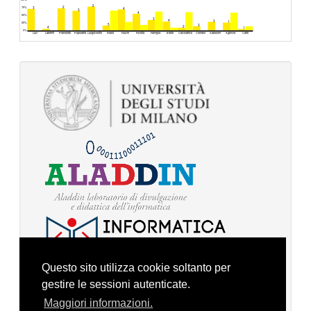
2
2
75%
3
4
3
4
50%
3
4
3
1
25%
5
3
2
4
1
0%
Luci
Labirinti
Pianoforte
Popolarita
LuogoDelitto
Robot
Fuochi
Ricetta
Famiglia
Bibite
Calcolatrice
Ciondoli
Sassolini
Agenzia
Carte
Questo sito utilizza cookie soltanto per
gestire le sessioni autenticate.
Maggiori informazioni.