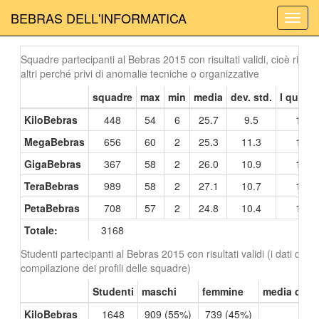
BEBRAS DELL'INFORMATICA
Abilita
navig
Squadre partecipanti al Bebras 2015 con risultati validi, cioè ritenut
altri perché privi di anomalie tecniche o organizzative
squadre
max
min
media
dev. std.
I quartil
KiloBebras
448
54
6
25.7
9.5
19
MegaBebras
656
60
2
25.3
11.3
17
GigaBebras
367
58
2
26.0
10.9
18
TeraBebras
989
58
2
27.1
10.7
19
PetaBebras
708
57
2
24.8
10.4
17
Totale:
3168
Studenti partecipanti al Bebras 2015 con risultati validi (i dati dip
compilazione dei profili delle squadre)
Studenti
maschi
femmine
media comp
KiloBebras
1648
909 (55%)
739 (45%)