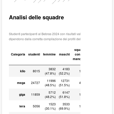
Analisi delle squadre
Studenti partecipanti al Bebras 2024 con risultati validi (i dati
dipendono dalla corretta compilazione dei profili delle squadre)
media
squadre
componenti
Categoria
studenti
femmine
maschi
con dati
per
mancanti
squadra
3832
4183
kilo
8015
1341
2.69
(47.8%)
(52.2%)
11996
12731
mega
24727
4115
2.73
(48.5%)
(51.5%)
5712
6147
giga
11859
1954
2.72
(48.2%)
(51.8%)
1523
3533
tera
5056
1063
2.63
(30.1%)
(69.9%)