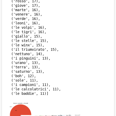
 ('rosso', 17),

 ('giove', 17),

 ('marte', 16),

 ('venere', 16),

 ('verde', 16),

 ('leoni', 16),

 ('le volpi', 16),

 ('le tigri', 16),

 ('giallo', 15),

 ('le stelle', 15),

 ('le winx', 15),

 ('il triumvirato', 15),

 ('nettuno', 14),

 ('i pinguini', 13),

 ('urano', 13),

 ('terra', 13),

 ('saturno', 13),

 ('boh', 12),

 ('sole', 11),

 ('i campioni', 11),

 ('le calcolatrici', 11),

 ('le baddie', 11)]