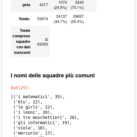
1074
3243
peta
4317
603
2.65
(24.9%)
(75.1%)
24137
29837
Totale:
53974
(44.7%)
(55.3%)
Totale
comprese
≧
squadre
63050
con dati
mancanti
I nomi delle squadre più comuni
Out[25]:
[('i matematici', 35),

 ('blu', 22),

 ('le girls', 22),

 ('i leoni', 20),

 ('i tre moschettieri', 20),

 ('gli informatici', 19),

 ('viola', 18),

 ('mercurio', 17),
